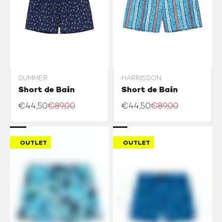
SUMMER
HARRISSON
APERÇU RAPIDE
APERÇU RAPIDE
AJOUTER AU PANIER
AJOUTER AU PANIER
Short de Bain
Short de Bain
L
2XL
€44,50
€89,00
€44,50
€89,00
S
S
OUTLET
OUTLET