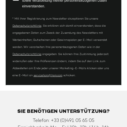
sowie Verarbeitung meiner personenbezogenen Daten
einverstanden.
* Mit Ihrer Registrierung zum Newsletter akzeptieren Sie unsere
Datenschutzrichtlinie
. Sie erklären sich damit einverstanden, dass die
angegebenen Daten zum Zweck der Zusendung des Newsletters mit
Werbeinhalten, Gutscheinen oder Gewinnspielen per E-Mail verwendet
werden. Wir verarbeiten Ihre personenbezogenen Daten wie in der
Datenschutzrichtlinie
angegeben. Sie können Ihre Zustimmung jederzeit
widerrufen oder Ihre Präferenzen ändern, indem Sie auf den Link zum
Abbestellen am Ende jeder unserer Marketing-E-Mails klicken oder uns
eine E-Mail an
servicehom@hom.com
schicken.
SIE BENÖTIGEN UNTERSTÜTZUNG?
Telefon: +33 (0)491 05 65 05